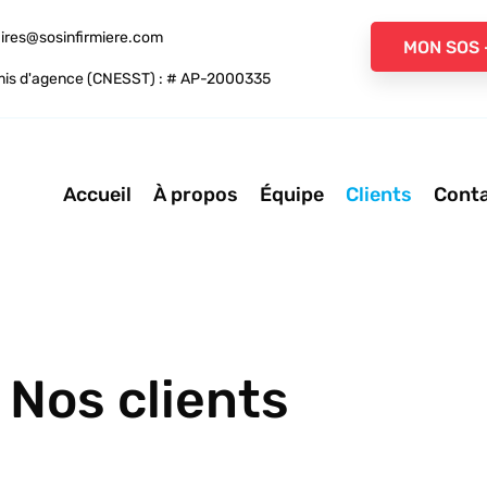
ires@sosinfirmiere.com
MON SOS 
is d'agence (CNESST) : # AP-2000335
Accueil
À propos
Équipe
Clients
Cont
Nos clients