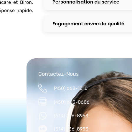
Personnalisation du service
care et Biron,
éponse rapide,
Engagement envers la qualité
Contactez-Nous
(450) 663-1010
(450) 663-0606
(514) 236-8953
(514) 236-8953