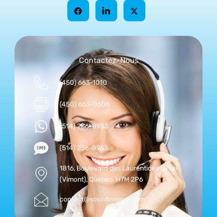
Contactez-Nous
(450) 663-1010
(450) 663-0606
(514) 236-8953
(514) 236-8953
1816, Boulevard des Laurentides Laval
(Vimont), Québec, H7M 2P6
contact@sosinfirmiere.com